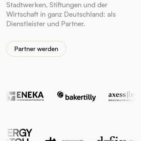
Bei der Entwicklung des Klimaportals wurde
Stadtwerken, Stiftungen und der
auf die neuesten Standards der
Wirtschaft in ganz Deutschland: als
Webentwicklung gesetzt. Wir verwenden die
Dienstleister und Partner.
neueste Version des Vue- Frameworks. Die
Seite wird in einem Build-Prozess in statisches
HTML umgewandelt. Erst bei der Anzeige
Partner werden
bestimmter Inhalte (z.B. Diagramme, Bilder)
werden weitere dynamische Bausteine im
Browser nachgeladen. Dadurch erreicht das
Klimaportal optimale Werte im Google-
Ranking.
Unabhängig und flexibel
Unser headless CMS hat den Vorteil, dass alle
Daten auch über Schnittstellen geändert oder