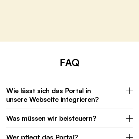
FAQ
Wie lässt sich das Portal in
unsere Webseite integrieren?
Wir empfehlen das Portal auf einer
Was müssen wir beisteuern?
Subdomain der Stadt, z.B. klima.stadt.de
einzurichten. Durch gegenseitige
Für die Einrichtung des Portals sind Inhalte
Wer pflegt das Portal?