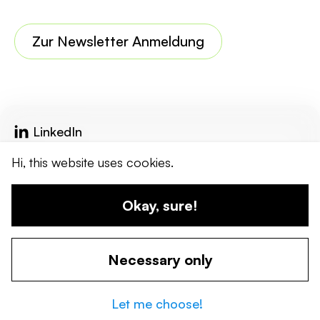
Zur Newsletter Anmeldung
LinkedIn
Bluesky
Hi, this website uses cookies.
reflecta.network
Okay, sure!
Kontakt
Impressum
Datenschutz
Necessary only
© 2026 wandel werkstadt. Erstellt von uns!
Let me choose!