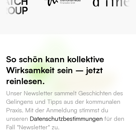
abgerufen werden können. So ist es möglich,
alle Maßnahmen, Projekte, Artikel etc. zu
exportieren oder über externe Umgebungen
(z. B. Apps) darauf zuzugreifen.
Die Architektur des Systems ist speziell auf
So schön kann kollektive
Ausfallsicherheit optimiert. Die Website ist
Wirksamkeit sein – jetzt
auch ohne das CMS erreichbar und nutzbar.
reinlesen.
Es gibt eine Testumgebung & Vorschau
(Staging), die komplett entkoppelt ist von der
Unser Newsletter sammelt Geschichten des
Live-Seite (Production).
Gelingens und Tipps aus der kommunalen
Praxis. Mit der Anmeldung stimmst du
unseren
Datenschutzbestimmungen
für den
Fall "Newsletter" zu.