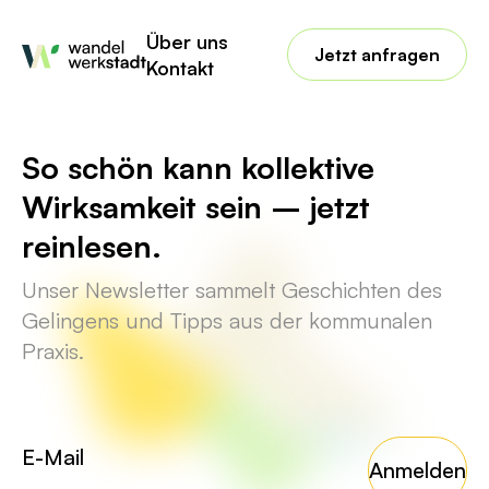
No posts found for your tag,
Über uns
category or search term.
Jetzt anfragen
Kontakt
So schön kann kollektive
Wirksamkeit sein – jetzt
reinlesen.
Unser Newsletter sammelt Geschichten des
Gelingens und Tipps aus der kommunalen
Praxis.
Anmelden