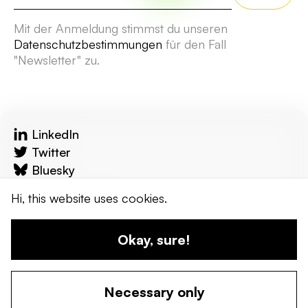
Mit der Anmeldung stimmst du unseren
Datenschutzbestimmungen
für den Fall
"Newsletter" zu.
LinkedIn
Twitter
Bluesky
reflecta.network
Hi, this website uses cookies.
Kontakt
Okay, sure!
© 2024 wandel werkstadt. Erstellt von uns!
Necessary only