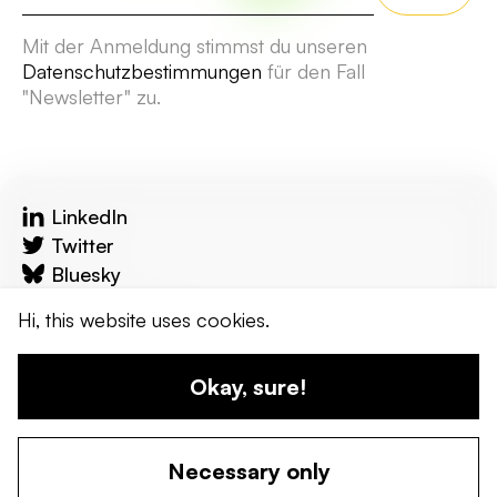
Mit der Anmeldung stimmst du unseren
Datenschutzbestimmungen
für den Fall
"Newsletter" zu.
LinkedIn
Twitter
Bluesky
reflecta.network
Hi, this website uses cookies.
Kontakt
Okay, sure!
© 2024 wandel werkstadt. Erstellt von uns!
Necessary only