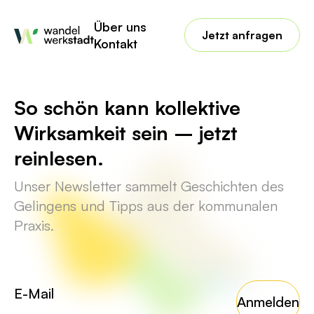
No posts found for your tag,
Über uns
category or search term.
Jetzt anfragen
Kontakt
So schön kann kollektive
Wirksamkeit sein – jetzt
reinlesen.
Unser Newsletter sammelt Geschichten des
Gelingens und Tipps aus der kommunalen
Praxis.
Anmelden