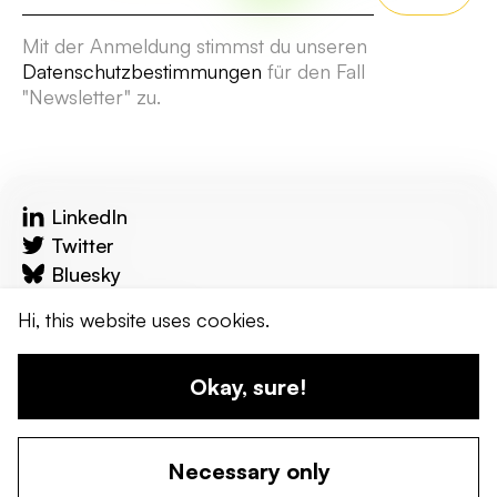
Mit der Anmeldung stimmst du unseren
Datenschutzbestimmungen
für den Fall
"Newsletter" zu.
LinkedIn
Twitter
Bluesky
reflecta.network
Hi, this website uses cookies.
Kontakt
Okay, sure!
© 2024 wandel werkstadt. Erstellt von uns!
Necessary only