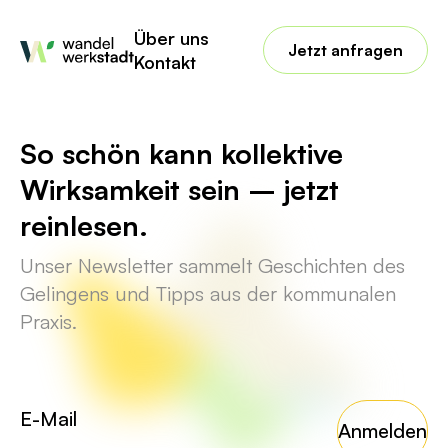
No posts found for your tag,
Über uns
category or search term.
Jetzt anfragen
Kontakt
So schön kann kollektive
Wirksamkeit sein – jetzt
reinlesen.
Unser Newsletter sammelt Geschichten des
Gelingens und Tipps aus der kommunalen
Praxis.
Anmelden