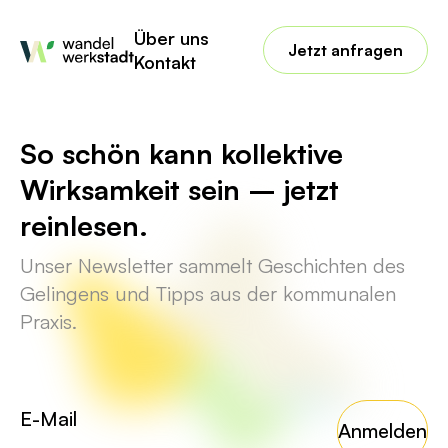
No posts found for your tag,
Über uns
category or search term.
Jetzt anfragen
Kontakt
So schön kann kollektive
Wirksamkeit sein – jetzt
reinlesen.
Unser Newsletter sammelt Geschichten des
Gelingens und Tipps aus der kommunalen
Praxis.
Anmelden