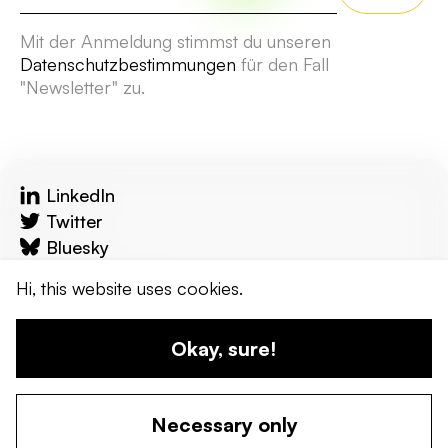
Mit der Anmeldung stimmst du unseren
Datenschutzbestimmungen
für den Fall
"Newsletter" zu.
LinkedIn
Twitter
Bluesky
reflecta.network
Hi, this website uses cookies.
Kontakt
Okay, sure!
© 2024 wandel werkstadt. Erstellt von uns!
Necessary only