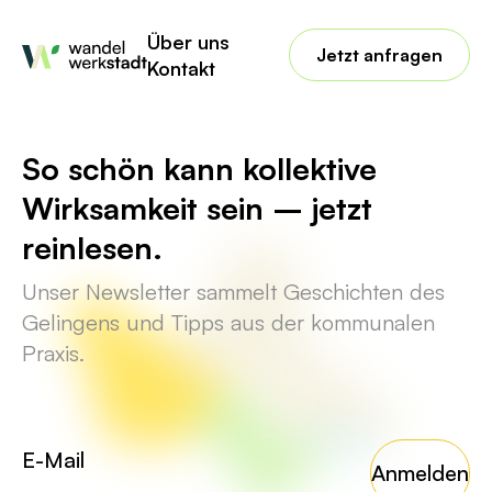
No posts found for your tag,
Über uns
category or search term.
Jetzt anfragen
Kontakt
So schön kann kollektive
Wirksamkeit sein – jetzt
reinlesen.
Unser Newsletter sammelt Geschichten des
Gelingens und Tipps aus der kommunalen
Praxis.
Anmelden