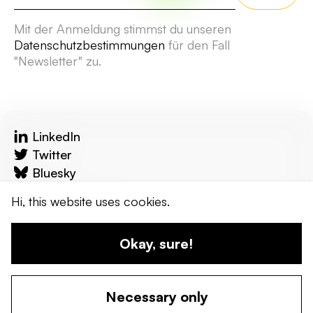
Mit der Anmeldung stimmst du unseren
Datenschutzbestimmungen
für den Fall
"Newsletter" zu.
LinkedIn
Twitter
Bluesky
reflecta.network
Hi, this website uses cookies.
Kontakt
Okay, sure!
© 2024 wandel werkstadt. Erstellt von uns!
Necessary only